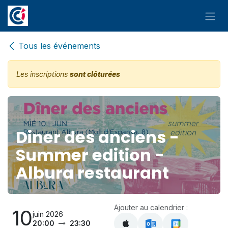
Se rendre au contenu
Tous les événements
Les inscriptions
sont clôturées
Diner des anciens -
Summer edition -
Albura restaurant
Ajouter au calendrier :
10
juin 2026
20:00
23:30